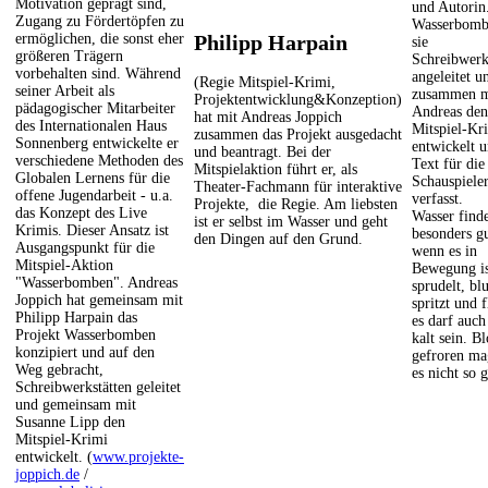
Motivation geprägt sind,
und Autorin
Zugang zu Fördertöpfen zu
Wasserbomb
ermöglichen, die sonst eher
Philipp Harpain
sie
größeren Trägern
Schreibwerk
vorbehalten sind. Während
angeleitet u
(Regie Mitspiel-Krimi,
seiner Arbeit als
zusammen m
Projektentwicklung&Konzeption)
pädagogischer Mitarbeiter
Andreas den
hat mit Andreas Joppich
des Internationalen Haus
Mitspiel-Kr
zusammen das Projekt ausgedacht
Sonnenberg entwickelte er
entwickelt 
und beantragt. Bei der
verschiedene Methoden des
Text für die
Mitspielaktion führt er, als
Globalen Lernens für die
Schauspiele
Theater-Fachmann für interaktive
offene Jugendarbeit - u.a.
verfasst.
Projekte, die Regie. Am liebsten
das Konzept des Live
Wasser finde
ist er selbst im Wasser und geht
Krimis. Dieser Ansatz ist
besonders gu
den Dingen auf den Grund.
Ausgangspunkt für die
wenn es in
Mitspiel-Aktion
Bewegung is
"Wasserbomben". Andreas
sprudelt, bl
Joppich hat gemeinsam mit
spritzt und f
Philipp Harpain das
es darf auch
Projekt Wasserbomben
kalt sein. Bl
konzipiert und auf den
gefroren ma
Weg gebracht,
es nicht so 
Schreibwerkstätten geleitet
und gemeinsam mit
Susanne Lipp den
Mitspiel-Krimi
entwickelt. (
www.projekte-
joppich.de
/