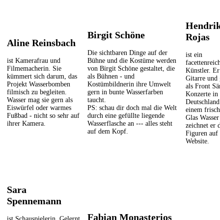
Hendri
Birgit Schöne
Rojas
Aline Reinsbach
Die sichtbaren Dinge auf der
ist ein
ist Kamerafrau und
Bühne und die Kostüme werden
facettenreic
Filmemacherin. Sie
von Birgit Schöne gestaltet, die
Künstler. Er
kümmert sich darum, das
als Bühnen - und
Gitarre und 
Projekt Wasserbomben
Kostümbildnerin ihre Umwelt
als Front Sä
filmisch zu begleiten.
gern in bunte Wasserfarben
Konzerte in
Wasser mag sie gern als
taucht.
Deutschland
Eiswürfel oder warmes
PS: schau dir doch mal die Welt
einem frisc
Fußbad - nicht so sehr auf
durch eine gefüllte liegende
Glas Wasser
ihrer Kamera.
Wasserflasche an --- alles steht
zeichnet er 
auf dem Kopf.
Figuren auf 
Website.
Sara
Spennemann
Fabian Monasterios
ist Schauspielerin. Gelernt