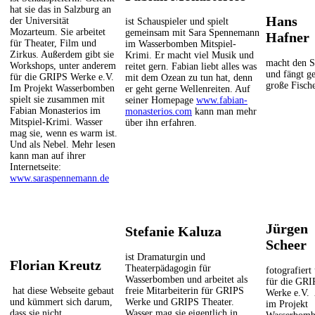
hat sie das in Salzburg an
Hans
der Universität
ist Schauspieler und spielt
Mozarteum. Sie arbeitet
gemeinsam mit Sara Spennemann
Hafner
für Theater, Film und
im Wasserbomben Mitspiel-
Zirkus. Außerdem gibt sie
Krimi. Er macht viel Musik und
macht den 
Workshops, unter anderem
reitet gern. Fabian liebt alles was
und fängt g
für die GRIPS Werke e.V.
mit dem Ozean zu tun hat, denn
große Fisch
Im Projekt Wasserbomben
er geht gerne Wellenreiten. Auf
spielt sie zusammen mit
seiner Homepage
www.fabian-
Fabian Monasterios im
monasterios.com
kann man mehr
Mitspiel-Krimi. Wasser
über ihn erfahren.
mag sie, wenn es warm ist.
Und als Nebel. Mehr lesen
kann man auf ihrer
Internetseite:
www.saraspennemann.de
Jürgen
Stefanie Kaluza
Scheer
ist Dramaturgin und
Florian Kreutz
Theaterpädagogin für
fotografiert 
Wasserbomben und arbeitet als
für die GRI
hat diese Webseite gebaut
freie Mitarbeiterin für GRIPS
Werke e.V.
und kümmert sich darum,
Werke und GRIPS Theater.
im Projekt
dass sie nicht
Wasser mag sie eigentlich in