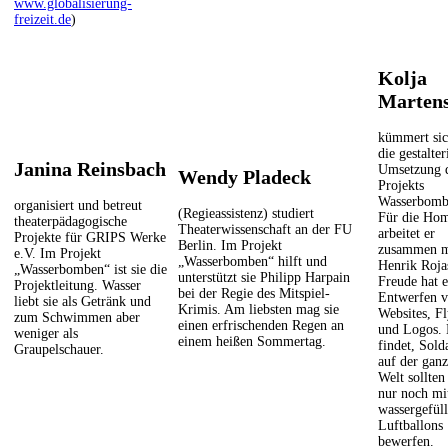
www.globalisierung-
freizeit.de
)
Kolja
Marten
kümmert si
die gestalter
Janina Reinsbach
Umsetzung 
Wendy Pladeck
Projekts
Wasserbomb
organisiert und betreut
(Regieassistenz) studiert
Für die Ho
theaterpädagogische
Theaterwissenschaft an der FU
arbeitet er
Projekte für GRIPS Werke
Berlin. Im Projekt
zusammen m
e.V. Im Projekt
„Wasserbomben“ hilft und
Henrik Roja
„Wasserbomben“ ist sie die
unterstützt sie Philipp Harpain
Freude hat 
Projektleitung. Wasser
bei der Regie des Mitspiel-
Entwerfen 
liebt sie als Getränk und
Krimis. Am liebsten mag sie
Websites, Fl
zum Schwimmen aber
einen erfrischenden Regen an
und Logos. 
weniger als
einem heißen Sommertag.
findet, Sold
Graupelschauer.
auf der gan
Welt sollten
nur noch mi
wassergefüll
Luftballons
bewerfen.