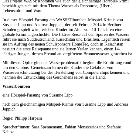
Das Projekt WASSERbomben wie auch der gleichnamige Hörspiel-Krimi
beschäftigen sich mit dem Thema Wasser als Ressource, (Über-)
Lebensmittel und Ware.
In dieser Hörspiel-Fassung des WASSERbomben-Mitspiel-Krimis von
Susanne Lipp und Andreas Joppich, der seit Februar 2014 in Berliner
Schulen gespielt wird, erleben Kinder im Alter von 10-12 Jahren eine
globale Kriminalgeschichte. Die fiktive Reise auf den Spuren des Wassers
führt sie nach Süddeutschland, Kasachstan und Brasilien. Eigentlich reisen
sie im Auftrag des neuen Schulsponsors HomeTec, doch in Kasachstan
passiert die erste Reisepanne und sie lernen Yerlan kennen, einen 14-
jährigen Jungen, dessen Freund an vergiftetem Brunnenwasser gestorben ist.
Mit diesem Opfer globaler Wasserproblematik beginnt die Ermittlung rund
um den Globus. Gemeinsam lernen die Kinder die Gefahren von
Wasserverschmutzung bei der Herstellung von Computerchips kennen und
nehmen die Entwicklung des Geschehens selbst in die Hand.
Wasserbomben
eine Hörspiel-Fassung von Susanne Lipp
nach dem gleichnamigen Mitspiel-Krimis von Susanne Lipp und Andreas
Joppich
Regie: Philipp Harpain
Sprecher*innen: Sara Spennemann, Fabian Monasterios und Stefanie
Kaluza